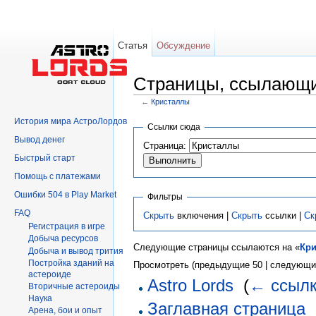
Статья
Обсуждение
Страницы, ссылающи
←
Кристаллы
Перейти к:
навигация
,
поиск
История мира АстроЛордов
Ссылки сюда
Вывод денег
Страница:
Быстрый старт
Помощь с платежами
Ошибки 504 в Play Market
Фильтры
FAQ
Скрыть
включения |
Скрыть
ссылки |
Ск
Регистрация в игре
Добыча ресурсов
Следующие страницы ссылаются на «
Кр
Добыча и вывод трития
Постройка зданий на
Просмотреть (предыдущие 50 | следующие
астероиде
Astro Lords
‎
(
← ссыл
Вторичныe астероиды
Hаука
Заглавная страница
‎
Арена, бои и опыт