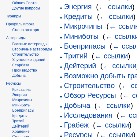
Облако Оорта
Энергия
‎
(
← ссылки
)
Другие вопросы
Кредиты
‎
(
← ссылки
)
Турниры
Профиль игрока
Микрочипы
‎
(
← ссыл
Смена аватара
Миниботы
‎
(
← ссылк
Астероиды
Главные астероиды
Боеприпасы
‎
(
← ссы
Вторичные астероиды
Тритий
‎
(
← ссылки
)
Строительство
Улучшение зданий
Дейтерий
‎
(
← ссылки
Старбаза
Производство
Возможно добыть гр
Добыча
Строительство
‎
(
← с
Ресурсы
Кристаллы
Обзор Ресурсы
‎
(
← с
Энергия
Микрочипы
Добыча
‎
(
← ссылки
)
Миниботы
Боеприпасы
Исследования
‎
(
← сс
Кредиты
Тритий
Грабеж
‎
(
← ссылки
)
Дейтерий
Хранение
Ресурсы
‎
(
← ссылки
)
Сгорание