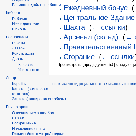
Возможно добыть грабежом
Ежедневный бонус
‎
(
Киборги
Центральное Здание
Рабочие
Исследователи
Шахта
‎
(
← ссылки
)
Шпионы
Арсенал (склад)
‎
(
← 
Боеприпасы
Ракеты
Правительственный 
Лазеры
Конструкции
Сгорание
‎
(
← ссылки
Дроны
Просмотреть (предыдущие 50 | следующие
Базовые
Уникальные
Ангар
Корабли
Политика конфиденциальности
Описание AstroLord
Капитан (экипировка
капитана)
Защита (экипировка старбазы)
Бои на арене
Описание механики боя
Ставки
Воскрешение
Начисление опыта
Режимы боев с АстроЛордами