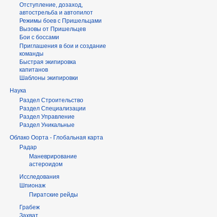
Отступление, дозаход,
автострельба и автопилот
Режимы боев с Пришельцами
Вызовы от Пришельцев
Бои с боссами
Приглашения в бои и создание
команды
Быстрая экипировка
капитанов
Шаблоны экипировки
Наука
Раздел Строительство
Раздел Специализации
Раздел Управление
Раздел Уникальные
Облако Оорта - Глобальная карта
Радар
Маневрирование
астероидом
Исследования
Шпионаж
Пиратские рейды
Грабеж
Захват