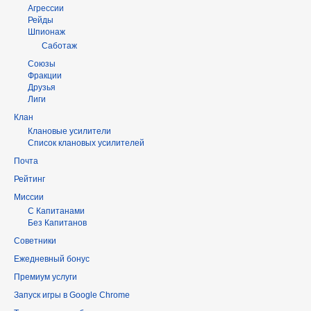
Агрессии
Рейды
Шпионаж
Саботаж
Союзы
Фракции
Друзья
Лиги
Клан
Клановые усилители
Список клановых усилителей
Почта
Рейтинг
Миссии
С Капитанами
Без Капитанов
Советники
Ежедневный бонус
Премиум услуги
Запуск игры в Google Chrome