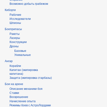
Возможно добыть грабежом
Киборги
Рабочие
Исследователи
Шпионы
Боеприпасы
Ракеты
Лазеры
Конструкции
Дроны
Базовые
Уникальные
Ангар
Корабли
Капитан (экипировка
капитана)
Защита (экипировка старбазы)
Бои на арене
Описание механики боя
Ставки
Воскрешение
Начисление опыта
Режимы боев с АстроЛордами