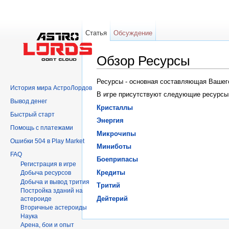
Статья
Обсуждение
Обзор Ресурсы
Перейти к:
навигация
,
поиск
Ресурсы - основная составляющая Вашего
История мира АстроЛордов
В игре присутствуют следующие ресурсы
Вывод денег
Кристаллы
Быстрый старт
Энергия
Помощь с платежами
Микрочипы
Ошибки 504 в Play Market
Миниботы
FAQ
Боеприпасы
Регистрация в игре
Кредиты
Добыча ресурсов
Добыча и вывод трития
Тритий
Постройка зданий на
Дейтерий
астероиде
Вторичныe астероиды
Hаука
Арена, бои и опыт