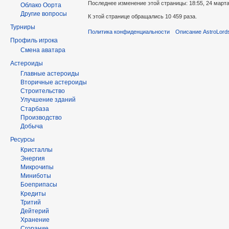
Последнее изменение этой страницы: 18:55, 24 марта
Облако Оорта
Другие вопросы
К этой странице обращались 10 459 раза.
Турниры
Политика конфиденциальности
Описание AstroLord
Профиль игрока
Смена аватара
Астероиды
Главные астероиды
Вторичные астероиды
Строительство
Улучшение зданий
Старбаза
Производство
Добыча
Ресурсы
Кристаллы
Энергия
Микрочипы
Миниботы
Боеприпасы
Кредиты
Тритий
Дейтерий
Хранение
Сгорание