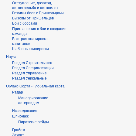
Отступление, дозаход,
автострельба и автопилот
Режимы боев с Пришельцами
Вызовы от Пришельцев
Бои с боссами
Приглашения в бои и создание
команды
Быстрая экипировка
капитанов
Шаблоны экипировки
Наука
Раздел Строительство
Раздел Специализации
Раздел Управление
Раздел Уникальные
Облако Оорта - Глобальная карта
Радар
Маневрирование
астероидом
Исследования
Шпионаж
Пиратские рейды
Грабеж
Захват