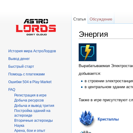
Статья
Обсуждение
Энергия
Перейти к:
навигация
,
поиск
История мира АстроЛордов
Вывод денег
Вырабатываемая Электростанц
Быстрый старт
добывается:
Помощь с платежами
в строении электростанци
Ошибки 504 в Play Market
в центральном здании аст
FAQ
Регистрация в игре
Также в игре присутствуют 
Добыча ресурсов
Добыча и вывод трития
Постройка зданий на
астероиде
Кристаллы
Вторичныe астероиды
Hаука
Арена, бои и опыт