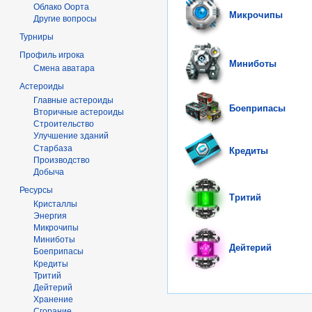
Облако Оорта
Микрочипы
Другие вопросы
Турниры
Профиль игрока
Миниботы
Смена аватара
Астероиды
Главные астероиды
Боеприпасы
Вторичные астероиды
Строительство
Улучшение зданий
Старбаза
Кредиты
Производство
Добыча
Ресурсы
Тритий
Кристаллы
Энергия
Микрочипы
Миниботы
Дейтерий
Боеприпасы
Кредиты
Тритий
Дейтерий
Хранение
Сгорание