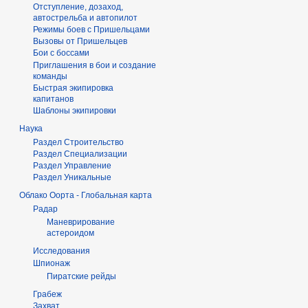
Отступление, дозаход,
автострельба и автопилот
Режимы боев с Пришельцами
Вызовы от Пришельцев
Бои с боссами
Приглашения в бои и создание
команды
Быстрая экипировка
капитанов
Шаблоны экипировки
Наука
Раздел Строительство
Раздел Специализации
Раздел Управление
Раздел Уникальные
Облако Оорта - Глобальная карта
Радар
Маневрирование
астероидом
Исследования
Шпионаж
Пиратские рейды
Грабеж
Захват