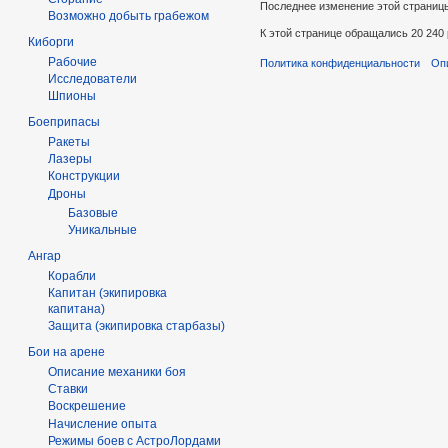
Последнее изменение этой страницы:
Возможно добыть грабежом
К этой странице обращались 20 240 
Киборги
Рабочие
Политика конфиденциальности
Оп
Исследователи
Шпионы
Боеприпасы
Ракеты
Лазеры
Конструкции
Дроны
Базовые
Уникальные
Ангар
Корабли
Капитан (экипировка
капитана)
Защита (экипировка старбазы)
Бои на арене
Описание механики боя
Ставки
Воскрешение
Начисление опыта
Режимы боев с АстроЛордами