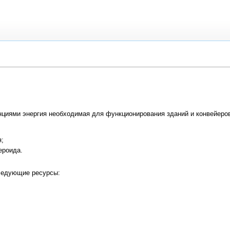
иями энергия необходимая для функционирования зданий и конвейеров,
я;
ероида.
следующие ресурсы: