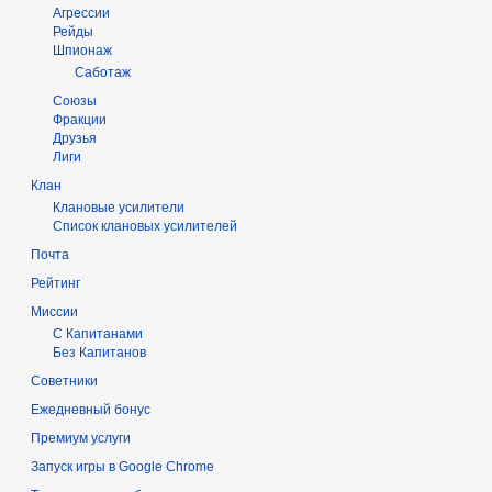
Агрессии
Рейды
Шпионаж
Саботаж
Союзы
Фракции
Друзья
Лиги
Клан
Клановые усилители
Список клановых усилителей
Почта
Рейтинг
Миссии
С Капитанами
Без Капитанов
Советники
Ежедневный бонус
Премиум услуги
Запуск игры в Google Chrome