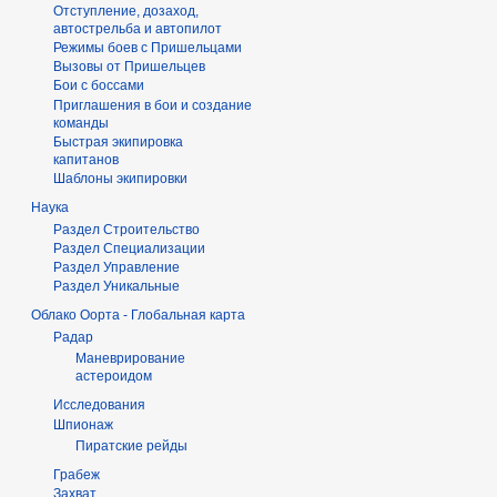
Отступление, дозаход,
автострельба и автопилот
Режимы боев с Пришельцами
Вызовы от Пришельцев
Бои с боссами
Приглашения в бои и создание
команды
Быстрая экипировка
капитанов
Шаблоны экипировки
Наука
Раздел Строительство
Раздел Специализации
Раздел Управление
Раздел Уникальные
Облако Оорта - Глобальная карта
Радар
Маневрирование
астероидом
Исследования
Шпионаж
Пиратские рейды
Грабеж
Захват