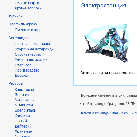
Облако Оорта
Электростанция
Другие вопросы
Турниры
Профиль игрока
Смена аватара
Астероиды
Главные астероиды
Вторичные астероиды
Строительство
Улучшение зданий
Старбаза
Производство
Установка для производства
Добыча
Ресурсы
Кристаллы
Энергия
Последнее изменение этой страницы:
Микрочипы
К этой странице обращались 23 754 
Миниботы
Боеприпасы
Политика конфиденциальности
Оп
Кредиты
Тритий
Дейтерий
Хранение
Сгорание