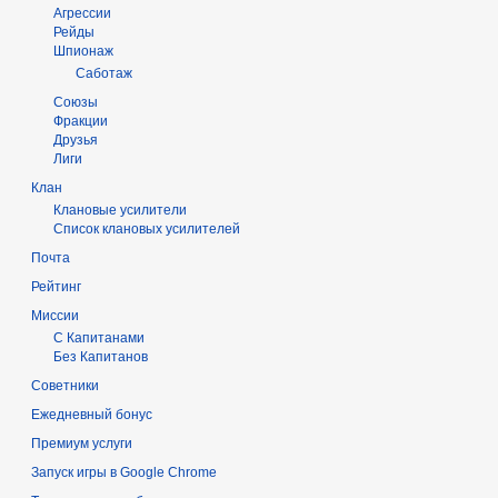
Агрессии
Рейды
Шпионаж
Саботаж
Союзы
Фракции
Друзья
Лиги
Клан
Клановые усилители
Список клановых усилителей
Почта
Рейтинг
Миссии
С Капитанами
Без Капитанов
Советники
Ежедневный бонус
Премиум услуги
Запуск игры в Google Chrome