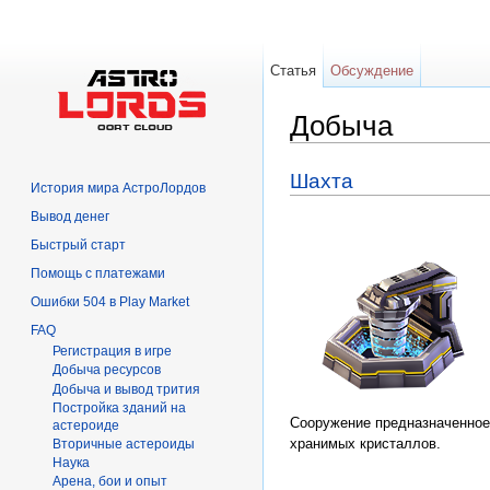
Статья
Обсуждение
Добыча
Перейти к:
навигация
,
поиск
Шахта
История мира АстроЛордов
Вывод денег
Быстрый старт
Помощь с платежами
Ошибки 504 в Play Market
FAQ
Регистрация в игре
Добыча ресурсов
Добыча и вывод трития
Постройка зданий на
Сооружение предназначенное
астероиде
хранимых кристаллов.
Вторичныe астероиды
Hаука
Арена, бои и опыт