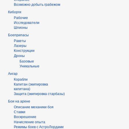
Возможно добыть грабежом
Киборги
Рабочие
Исследователи
Шпионы
Боеприпасы
Ракеты
Лазеры
Конструкции
Дроны
Базовые
Уникальные
Ангар
Корабли
Капитан (экипировка
капитана)
Защита (экипировка старбазы)
Бои на арене
Описание механики боя
Ставки
Воскрешение
Начисление опыта
Режимы боев с АстроЛордами