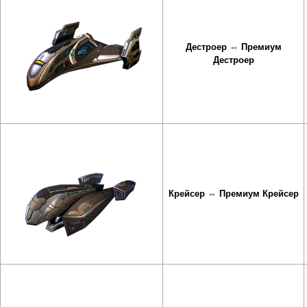
Дестроер
⇔
Премиум
Дестроер
Крейсер
⇔
Премиум Крейсер