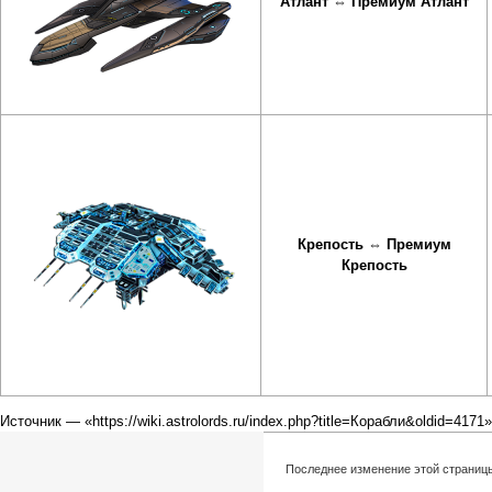
Атлант
⇔
Премиум Атлант
Крепость
⇔
Премиум
Крепость
Источник — «
https://wiki.astrolords.ru/index.php?title=Корабли&oldid=4171
»
Последнее изменение этой страницы: