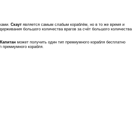
иками.
Скаут
является самым слабым кораблём, но в то же время и
сдерживания большого количества врагов за счёт большого количества
Капитан
может получить один тип премиумного корабля бесплатно
п премиумного корабля.