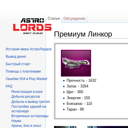
Статья
Обсуждение
Премиум Линкор
Перейти к:
навигация
,
поиск
История мира АстроЛордов
Вывод денег
Быстрый старт
Помощь с платежами
Ошибки 504 в Play Market
Прочность - 1632
Запас - 3264
FAQ
Регистрация в игре
Щит - 300
Добыча ресурсов
Энергия - 150
Добыча и вывод трития
Боезапас - 110
Постройка зданий на
Таран - 80
астероиде
Вторичныe астероиды
Hаука
Арена, бои и опыт