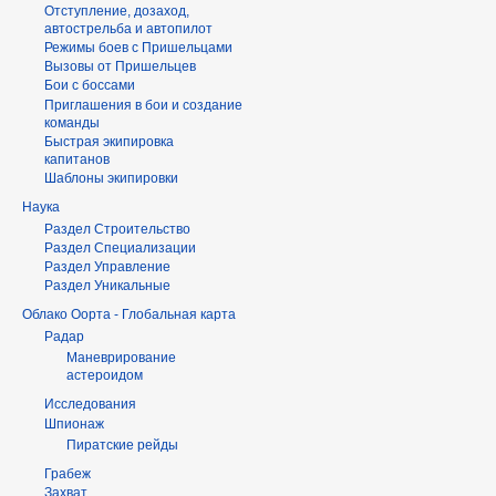
Отступление, дозаход,
автострельба и автопилот
Режимы боев с Пришельцами
Вызовы от Пришельцев
Бои с боссами
Приглашения в бои и создание
команды
Быстрая экипировка
капитанов
Шаблоны экипировки
Наука
Раздел Строительство
Раздел Специализации
Раздел Управление
Раздел Уникальные
Облако Оорта - Глобальная карта
Радар
Маневрирование
астероидом
Исследования
Шпионаж
Пиратские рейды
Грабеж
Захват