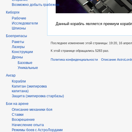
Возможно добыть грабежом
Киборги
Рабочие
Исследователи
Данный корабль является премиум корабл
Шпионы
Боеприпасы
Ракеты
Последнее изменение этой страницы: 19:20, 16 апрел
Лазеры
К этой странице обращались 5283 раз.
Конструкции
Дроны
Политика конфиденциальности
Описание AstroLord
Базовые
Уникальные
Ангар
Корабли
Капитан (экипировка
капитана)
Защита (экипировка старбазы)
Бои на арене
Описание механики боя
Ставки
Воскрешение
Начисление опыта
Режимы боев с АстроЛордами