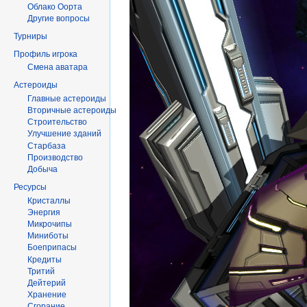
Облако Оорта
Другие вопросы
Турниры
Профиль игрока
Смена аватара
Астероиды
Главные астероиды
Вторичные астероиды
Строительство
Улучшение зданий
Старбаза
Производство
Добыча
Ресурсы
Кристаллы
Энергия
Микрочипы
Миниботы
Боеприпасы
Кредиты
Тритий
Дейтерий
Хранение
Сгорание