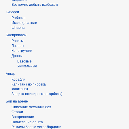
Возможно добыть грабежом
Киборги
Рабочие
Исследователи
Шпионы
Боеприпасы
Ракеты
Лазеры
Конструкции
Дроны
Базовые
Уникальные
Ангар
Корабли
Капитан (экипировка
капитана)
Защита (экипировка старбазы)
Бои на арене
Описание механики боя
Ставки
Воскрешение
Начисление опыта
Режимы боев с АстроЛордами