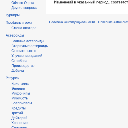
Изменений в указанный период, соответс
Облако Оорта
Другие вопросы
Турниры
Политика конфиденциальности
Описание AstroLord
Профиль игрока
Смена аватара
Астероиды
Главные астероиды
Вторичные астероиды
Строительство
Улучшение зданий
Старбаза
Производство
Добыча
Ресурсы
Кристаллы
Энергия
Микрочипы
Миниботы
Боеприпасы
Кредиты
Тритий
Дейтерий
Хранение
Сгорание