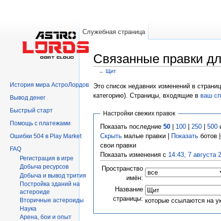
Служебная страница
Связанные правки д
←
Щит
Перейти к:
навигация
,
поиск
История мира АстроЛордов
Это список недавних изменений в страниц
категорию). Страницы, входящие в
ваш сп
Вывод денег
Быстрый старт
Настройки свежих правок
Помощь с платежами
Показать последние
50
|
100
|
250
|
500
Скрыть
малые правки |
Показать
ботов 
Ошибки 504 в Play Market
свои правки
FAQ
Показать изменения с
14:43, 7 августа 
Регистрация в игре
Добыча ресурсов
Пространство
Добыча и вывод трития
имён:
Постройка зданий на
Название
астероиде
страницы:
которые ссылаются на у
Вторичныe астероиды
Hаука
Арена, бои и опыт