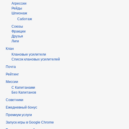
Агрессии
Рейды
Шпионаж
Саботаж
Союзы
Фракции
Друзья
Лиги
Клан
Клановые усилители
Список клановых усилителей
Почта
Рейтинг
Миссии
С Капитанами
Без Капитанов
Советники
Ежедневный бонус
Премиум услуги
Запуск игры в Google Chrome