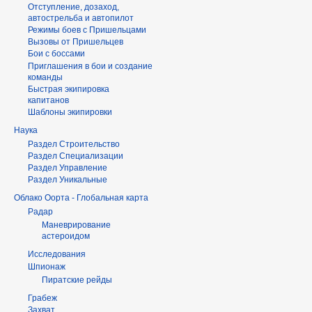
Отступление, дозаход,
автострельба и автопилот
Режимы боев с Пришельцами
Вызовы от Пришельцев
Бои с боссами
Приглашения в бои и создание
команды
Быстрая экипировка
капитанов
Шаблоны экипировки
Наука
Раздел Строительство
Раздел Специализации
Раздел Управление
Раздел Уникальные
Облако Оорта - Глобальная карта
Радар
Маневрирование
астероидом
Исследования
Шпионаж
Пиратские рейды
Грабеж
Захват