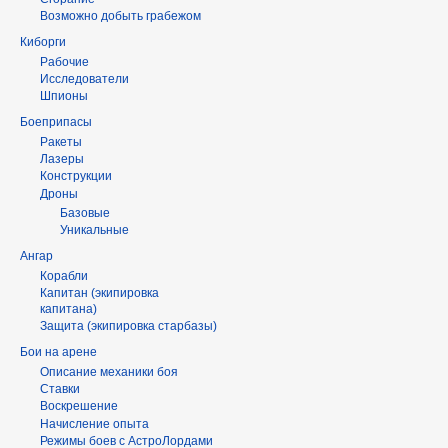
Возможно добыть грабежом
Киборги
Рабочие
Исследователи
Шпионы
Боеприпасы
Ракеты
Лазеры
Конструкции
Дроны
Базовые
Уникальные
Ангар
Корабли
Капитан (экипировка
капитана)
Защита (экипировка старбазы)
Бои на арене
Описание механики боя
Ставки
Воскрешение
Начисление опыта
Режимы боев с АстроЛордами