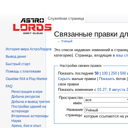
Служебная страница
Связанные правки д
←
Учёный
Перейти к:
навигация
,
поиск
История мира АстроЛордов
Это список недавних изменений в страниц
категорию). Страницы, входящие в
ваш сп
Вывод денег
Быстрый старт
Настройки свежих правок
Помощь с платежами
Показать последние
50
|
100
|
250
|
500
Скрыть
малые правки |
Показать
ботов 
Ошибки 504 в Play Market
свои правки
FAQ
Показать изменения с
01:27, 8 августа 
Регистрация в игре
Добыча ресурсов
Пространство
Добыча и вывод трития
имён:
Постройка зданий на
Название
астероиде
страницы:
которые ссылаются на у
Вторичныe астероиды
Hаука
Арена, бои и опыт