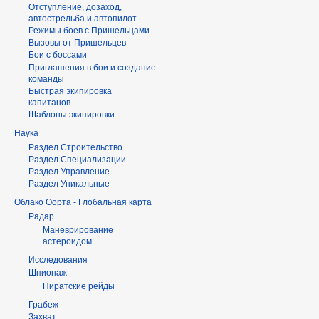
Отступление, дозаход,
автострельба и автопилот
Режимы боев с Пришельцами
Вызовы от Пришельцев
Бои с боссами
Приглашения в бои и создание
команды
Быстрая экипировка
капитанов
Шаблоны экипировки
Наука
Раздел Строительство
Раздел Специализации
Раздел Управление
Раздел Уникальные
Облако Оорта - Глобальная карта
Радар
Маневрирование
астероидом
Исследования
Шпионаж
Пиратские рейды
Грабеж
Захват