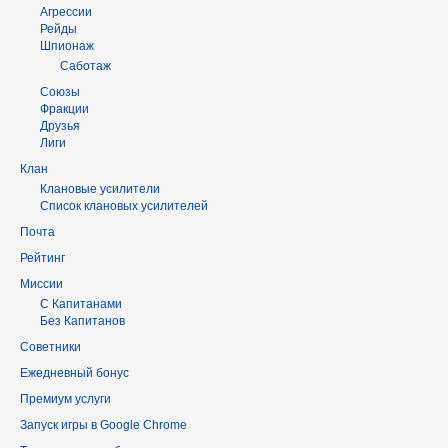
Агрессии
Рейды
Шпионаж
Саботаж
Союзы
Фракции
Друзья
Лиги
Клан
Клановые усилители
Список клановых усилителей
Почта
Рейтинг
Миссии
С Капитанами
Без Капитанов
Советники
Ежедневный бонус
Премиум услуги
Запуск игры в Google Chrome