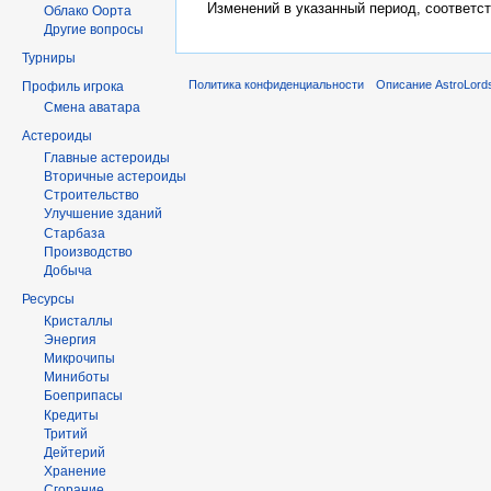
Изменений в указанный период, соответс
Облако Оорта
Другие вопросы
Турниры
Политика конфиденциальности
Описание AstroLord
Профиль игрока
Смена аватара
Астероиды
Главные астероиды
Вторичные астероиды
Строительство
Улучшение зданий
Старбаза
Производство
Добыча
Ресурсы
Кристаллы
Энергия
Микрочипы
Миниботы
Боеприпасы
Кредиты
Тритий
Дейтерий
Хранение
Сгорание