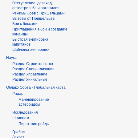
Отступление, дозаход,
автострельба и автопилот
Режимы боев с Пришельцами
Вызовы от Пришельцев
Бои с боссами
Приглашения в бои и создание
команды
Быстрая экипировка
капитанов
Шаблоны экипировки
Наука
Раздел Строительство
Раздел Специализации
Раздел Управление
Раздел Уникальные
Облако Оорта - Глобальная карта
Радар
Маневрирование
астероидом
Исследования
Шпионаж
Пиратские рейды
Грабеж
Захват