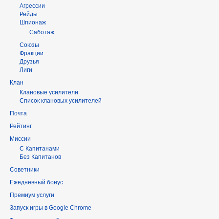
Агрессии
Рейды
Шпионаж
Саботаж
Союзы
Фракции
Друзья
Лиги
Клан
Клановые усилители
Список клановых усилителей
Почта
Рейтинг
Миссии
С Капитанами
Без Капитанов
Советники
Ежедневный бонус
Премиум услуги
Запуск игры в Google Chrome