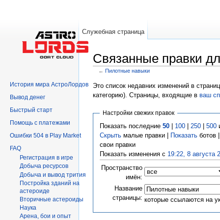
Служебная страница
Связанные правки д
←
Пилотные навыки
Перейти к:
навигация
,
поиск
История мира АстроЛордов
Это список недавних изменений в страниц
категорию). Страницы, входящие в
ваш сп
Вывод денег
Быстрый старт
Настройки свежих правок
Помощь с платежами
Показать последние
50
|
100
|
250
|
500
Скрыть
малые правки |
Показать
ботов 
Ошибки 504 в Play Market
свои правки
FAQ
Показать изменения с
19:22, 8 августа 
Регистрация в игре
Добыча ресурсов
Пространство
Добыча и вывод трития
имён:
Постройка зданий на
Название
астероиде
страницы:
которые ссылаются на у
Вторичныe астероиды
Hаука
Арена, бои и опыт