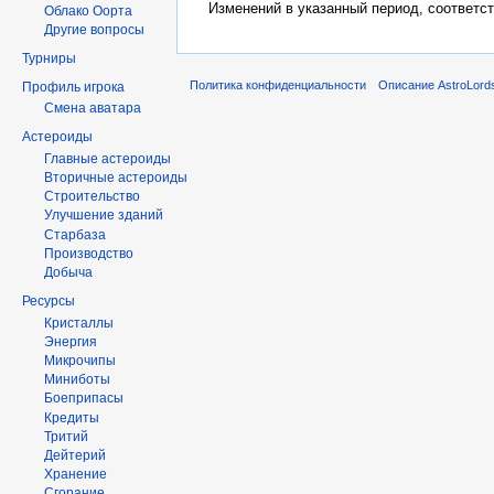
Изменений в указанный период, соответс
Облако Оорта
Другие вопросы
Турниры
Политика конфиденциальности
Описание AstroLord
Профиль игрока
Смена аватара
Астероиды
Главные астероиды
Вторичные астероиды
Строительство
Улучшение зданий
Старбаза
Производство
Добыча
Ресурсы
Кристаллы
Энергия
Микрочипы
Миниботы
Боеприпасы
Кредиты
Тритий
Дейтерий
Хранение
Сгорание