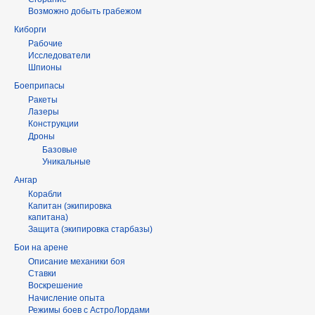
Возможно добыть грабежом
Киборги
Рабочие
Исследователи
Шпионы
Боеприпасы
Ракеты
Лазеры
Конструкции
Дроны
Базовые
Уникальные
Ангар
Корабли
Капитан (экипировка
капитана)
Защита (экипировка старбазы)
Бои на арене
Описание механики боя
Ставки
Воскрешение
Начисление опыта
Режимы боев с АстроЛордами