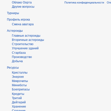
Облако Оорта
Политика конфиденциальности
Оп
Другие вопросы
Турниры
Профиль игрока
Смена аватара
Астероиды
Главные астероиды
Вторичные астероиды
Строительство
Улучшение зданий
Старбаза
Производство
Добыча
Ресурсы
Кристаллы
Энергия
Микрочипы
Миниботы
Боеприпасы
Кредиты
Тритий
Дейтерий
Хранение
Сгорание