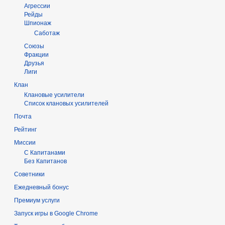
Агрессии
Рейды
Шпионаж
Саботаж
Союзы
Фракции
Друзья
Лиги
Клан
Клановые усилители
Список клановых усилителей
Почта
Рейтинг
Миссии
С Капитанами
Без Капитанов
Советники
Ежедневный бонус
Премиум услуги
Запуск игры в Google Chrome