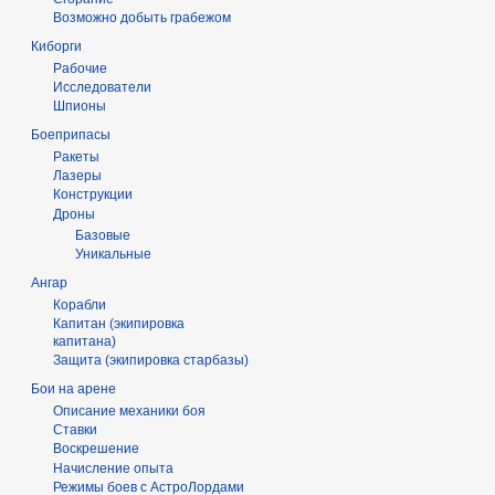
Возможно добыть грабежом
Киборги
Рабочие
Исследователи
Шпионы
Боеприпасы
Ракеты
Лазеры
Конструкции
Дроны
Базовые
Уникальные
Ангар
Корабли
Капитан (экипировка
капитана)
Защита (экипировка старбазы)
Бои на арене
Описание механики боя
Ставки
Воскрешение
Начисление опыта
Режимы боев с АстроЛордами