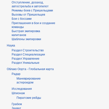
Отступление, дозаход,
автострельба и автопилот
Режимы боев с Пришельцами
Вызовы от Пришельцев
Бои с боссами
Приглашения в бои и создание
команды
Быстрая экипировка
капитанов
Шаблоны экипировки
Наука
Раздел Строительство
Раздел Специализации
Раздел Управление
Раздел Уникальные
Облако Оорта - Глобальная карта
Радар
Маневрирование
астероидом
Исследования
Шпионаж
Пиратские рейды
Грабеж
Захват