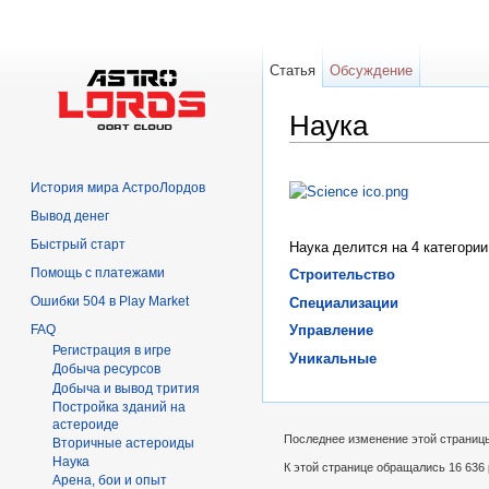
Статья
Обсуждение
Наука
Перейти к:
навигация
,
поиск
История мира АстроЛордов
Вывод денег
Быстрый старт
Наука делится на 4 категории
Помощь с платежами
Строительство
Ошибки 504 в Play Market
Специализации
FAQ
Управление
Регистрация в игре
Уникальные
Добыча ресурсов
Добыча и вывод трития
Постройка зданий на
астероиде
Последнее изменение этой страницы:
Вторичныe астероиды
Hаука
К этой странице обращались 16 636 
Арена, бои и опыт