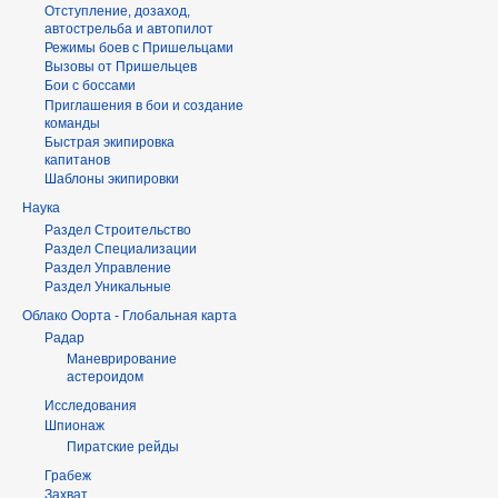
Отступление, дозаход,
автострельба и автопилот
Режимы боев с Пришельцами
Вызовы от Пришельцев
Бои с боссами
Приглашения в бои и создание
команды
Быстрая экипировка
капитанов
Шаблоны экипировки
Наука
Раздел Строительство
Раздел Специализации
Раздел Управление
Раздел Уникальные
Облако Оорта - Глобальная карта
Радар
Маневрирование
астероидом
Исследования
Шпионаж
Пиратские рейды
Грабеж
Захват