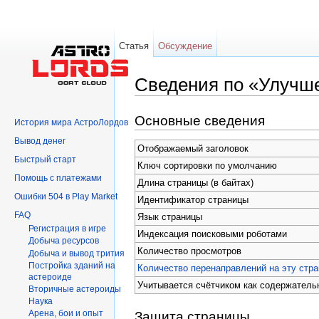
Статья
Обсуждение
Сведения по «Улучш
Перейти к:
навигация
,
поиск
Основные сведения
История мира АстроЛордов
Вывод денег
Отображаемый заголовок
Быстрый старт
Ключ сортировки по умолчанию
Помощь с платежами
Длина страницы (в байтах)
Ошибки 504 в Play Market
Идентификатор страницы
FAQ
Язык страницы
Регистрация в игре
Индексация поисковыми роботами
Добыча ресурсов
Количество просмотров
Добыча и вывод трития
Постройка зданий на
Количество перенаправлений на эту стра
астероиде
Учитывается счётчиком как содержатель
Вторичныe астероиды
Hаука
Арена, бои и опыт
Защита страницы