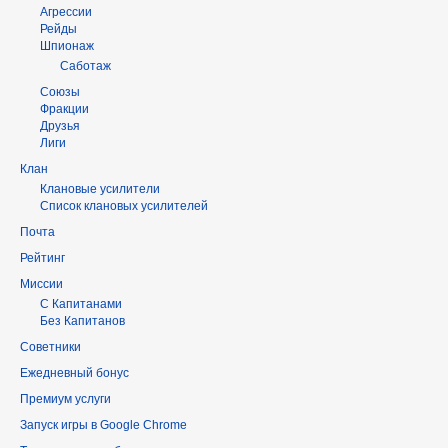
Агрессии
Рейды
Шпионаж
Саботаж
Союзы
Фракции
Друзья
Лиги
Клан
Клановые усилители
Список клановых усилителей
Почта
Рейтинг
Миссии
С Капитанами
Без Капитанов
Советники
Ежедневный бонус
Премиум услуги
Запуск игры в Google Chrome