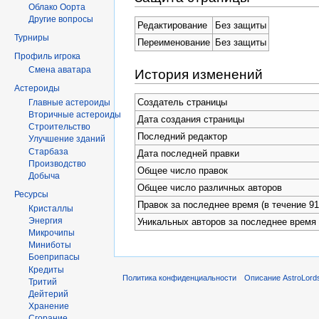
Облако Оорта
Другие вопросы
Редактирование
Без защиты
Турниры
Переименование
Без защиты
Профиль игрока
Смена аватара
История изменений
Астероиды
Создатель страницы
Главные астероиды
Вторичные астероиды
Дата создания страницы
Строительство
Последний редактор
Улучшение зданий
Старбаза
Дата последней правки
Производство
Общее число правок
Добыча
Общее число различных авторов
Ресурсы
Правок за последнее время (в течение 91
Кристаллы
Энергия
Уникальных авторов за последнее время
Микрочипы
Миниботы
Боеприпасы
Кредиты
Политика конфиденциальности
Описание AstroLord
Тритий
Дейтерий
Хранение
Сгорание