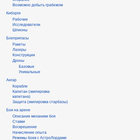
Возможно добыть грабежом
Киборги
Рабочие
Исследователи
Шпионы
Боеприпасы
Ракеты
Лазеры
Конструкции
Дроны
Базовые
Уникальные
Ангар
Корабли
Капитан (экипировка
капитана)
Защита (экипировка старбазы)
Бои на арене
Описание механики боя
Ставки
Воскрешение
Начисление опыта
Режимы боев с АстроЛордами