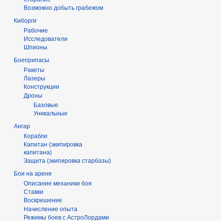
Возможно добыть грабежом
Киборги
Рабочие
Исследователи
Шпионы
Боеприпасы
Ракеты
Лазеры
Конструкции
Дроны
Базовые
Уникальные
Ангар
Корабли
Капитан (экипировка
капитана)
Защита (экипировка старбазы)
Бои на арене
Описание механики боя
Ставки
Воскрешение
Начисление опыта
Режимы боев с АстроЛордами