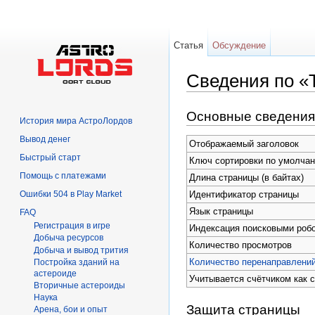
Статья
Обсуждение
Сведения по «
Перейти к:
навигация
,
поиск
Основные сведения
История мира АстроЛордов
Вывод денег
Отображаемый заголовок
Быстрый старт
Ключ сортировки по умолча
Помощь с платежами
Длина страницы (в байтах)
Ошибки 504 в Play Market
Идентификатор страницы
Язык страницы
FAQ
Регистрация в игре
Индексация поисковыми роб
Добыча ресурсов
Количество просмотров
Добыча и вывод трития
Количество перенаправлений
Постройка зданий на
астероиде
Учитывается счётчиком как 
Вторичныe астероиды
Hаука
Защита страницы
Арена, бои и опыт