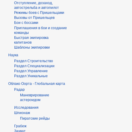
Отступление, дозаход,
автострельба и автопилот
Режимы боев с Пришельцами
Вызовы от Пришельцев
Бои с боссами
Приглашения в бои и создание
команды
Быстрая экипировка
капитанов
Шаблоны экипировки
Наука
Раздел Строительство
Раздел Специализации
Раздел Управление
Раздел Уникальные
Облако Оорта - Глобальная карта
Радар
Маневрирование
астероидом
Исследования
Шпионаж
Пиратские рейды
Грабеж
Захват