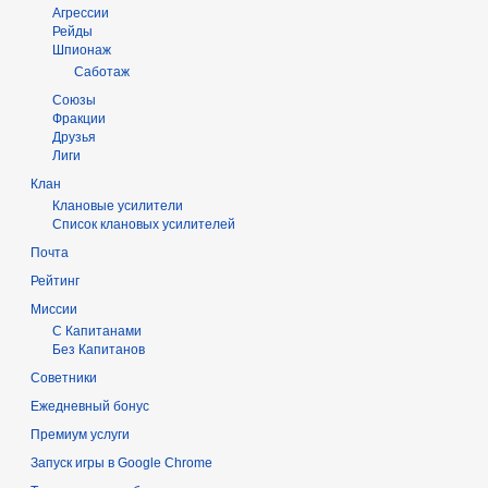
Агрессии
Рейды
Шпионаж
Саботаж
Союзы
Фракции
Друзья
Лиги
Клан
Клановые усилители
Список клановых усилителей
Почта
Рейтинг
Миссии
С Капитанами
Без Капитанов
Советники
Ежедневный бонус
Премиум услуги
Запуск игры в Google Chrome