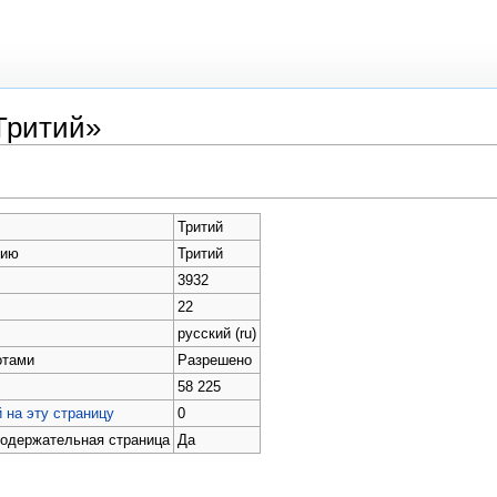
Тритий»
Тритий
нию
Тритий
3932
22
русский (ru)
отами
Разрешено
58 225
 на эту страницу
0
содержательная страница
Да