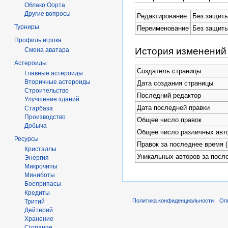
Облако Оорта
Другие вопросы
Редактирование
Без защит
Турниры
Переименование
Без защит
Профиль игрока
История изменений
Смена аватара
Астероиды
Создатель страницы
Главные астероиды
Вторичные астероиды
Дата создания страницы
Строительство
Последний редактор
Улучшение зданий
Дата последней правки
Старбаза
Производство
Общее число правок
Добыча
Общее число различных авт
Ресурсы
Правок за последнее время (
Кристаллы
Уникальных авторов за посл
Энергия
Микрочипы
Миниботы
Боеприпасы
Кредиты
Политика конфиденциальности
Оп
Тритий
Дейтерий
Хранение
Сгорание