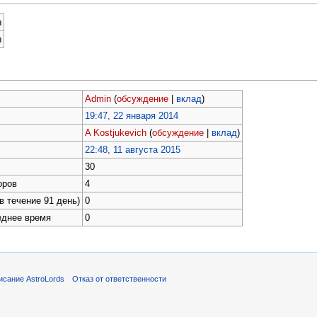
ы
ы
Admin
(
обсуждение
|
вклад
)
19:47, 22 января 2014
A Kostjukevich
(
обсуждение
|
вклад
)
22:48, 11 августа 2015
30
оров
4
в течение 91 день)
0
еднее время
0
исание AstroLords
Отказ от ответственности