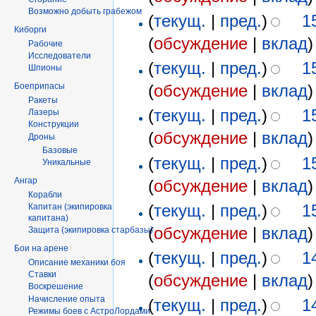
Возможно добыть грабежом
(
текущ.
|
пред.
)
1
Киборги
(
обсуждение
|
вклад
)
Рабочие
Исследователи
(
текущ.
|
пред.
)
1
Шпионы
(
обсуждение
|
вклад
)
Боеприпасы
Ракеты
(
текущ.
|
пред.
)
1
Лазеры
Конструкции
(
обсуждение
|
вклад
)
Дроны
Базовые
(
текущ.
|
пред.
)
1
Уникальные
Ангар
(
обсуждение
|
вклад
)
Корабли
(
текущ.
|
пред.
)
1
Капитан (экипировка
капитана)
(
обсуждение
|
вклад
)
Защита (экипировка старбазы)
Бои на арене
(
текущ.
|
пред.
)
1
Описание механики боя
Ставки
(
обсуждение
|
вклад
)
Воскрешение
Начисление опыта
(
текущ.
|
пред.
)
1
Режимы боев с АстроЛордами