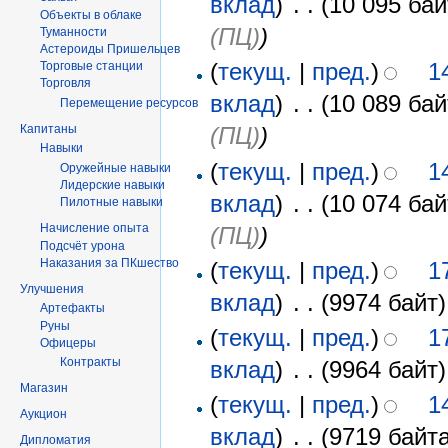
вклад
)
‎
. .
(10 095 бай
Объекты в облаке
(ПЦ)
)
Туманности
Астероиды Пришельцев
(
текущ.
|
пред.
)
1
Торговые станции
Торговля
вклад
)
‎
. .
(10 089 бай
Перемещение ресурсов
Капитаны
(ПЦ)
)
Навыки
(
текущ.
|
пред.
)
1
Оружейные навыки
Лидерские навыки
вклад
)
‎
. .
(10 074 бай
Пилотные навыки
Начисление опыта
(ПЦ)
)
Подсчёт урона
Наказания за ПКшество
(
текущ.
|
пред.
)
1
Улучшения
вклад
)
‎
. .
(9974 байт)
Артефакты
Руны
(
текущ.
|
пред.
)
1
Офицеры
Контракты
вклад
)
‎
. .
(9964 байт)
Магазин
(
текущ.
|
пред.
)
1
Аукцион
вклад
)
‎
. .
(9719 байта
Дипломатия