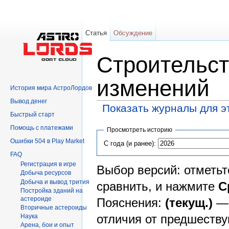
Статья
Обсуждение
Строительст
изменений
История мира АстроЛордов
Вывод денег
Показать журналы для э
Быстрый старт
Перейти к:
навигация
,
поиск
Помощь с платежами
Просмотреть историю
Ошибки 504 в Play Market
С года (и ранее):
FAQ
Регистрация в игре
Выбор версий: отметьт
Добыча ресурсов
Добыча и вывод трития
сравнить, и нажмите
С
Постройка зданий на
астероиде
Пояснения:
(текущ.)
— 
Вторичныe астероиды
отличия от предшеств
Hаука
Арена, бои и опыт