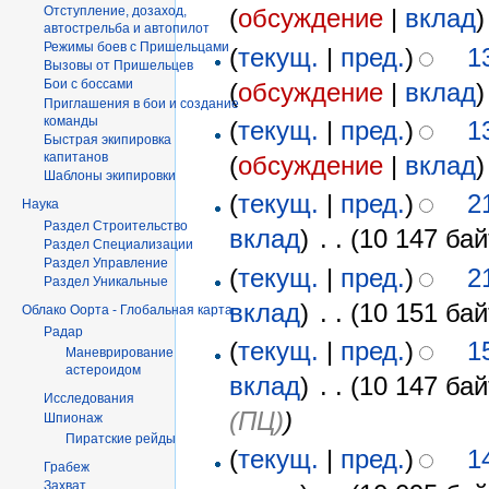
Отступление, дозаход,
(
обсуждение
|
вклад
)
автострельба и автопилот
Режимы боев с Пришельцами
(
текущ.
|
пред.
)
1
Вызовы от Пришельцев
Бои с боссами
(
обсуждение
|
вклад
)
Приглашения в бои и создание
команды
(
текущ.
|
пред.
)
1
Быстрая экипировка
капитанов
(
обсуждение
|
вклад
)
Шаблоны экипировки
(
текущ.
|
пред.
)
2
Наука
Раздел Строительство
вклад
)
‎
. .
(10 147 бай
Раздел Специализации
Раздел Управление
(
текущ.
|
пред.
)
2
Раздел Уникальные
вклад
)
‎
. .
(10 151 бай
Облако Оорта - Глобальная карта
Радар
(
текущ.
|
пред.
)
1
Маневрирование
астероидом
вклад
)
‎
. .
(10 147 бай
Исследования
(ПЦ)
)
Шпионаж
Пиратские рейды
(
текущ.
|
пред.
)
1
Грабеж
Захват