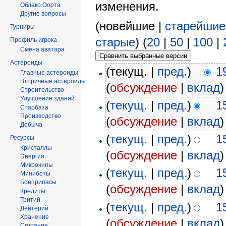
изменения.
Облако Оорта
Другие вопросы
(новейшие |
старейшие
Турниры
старые
) (
20
|
50
|
100
|
Профиль игрока
Смена аватара
Астероиды
(текущ. |
пред.
)
1
Главные астероиды
Вторичные астероиды
(
обсуждение
|
вклад
)
Строительство
Улучшение зданий
(
текущ.
|
пред.
)
1
Старбаза
Производство
(
обсуждение
|
вклад
)
Добыча
(
текущ.
|
пред.
)
1
Ресурсы
Кристаллы
(
обсуждение
|
вклад
)
Энергия
Микрочипы
(
текущ.
|
пред.
)
1
Миниботы
Боеприпасы
(
обсуждение
|
вклад
)
Кредиты
Тритий
(
текущ.
|
пред.
)
1
Дейтерий
Хранение
(
обсуждение
|
вклад
)
Сгорание