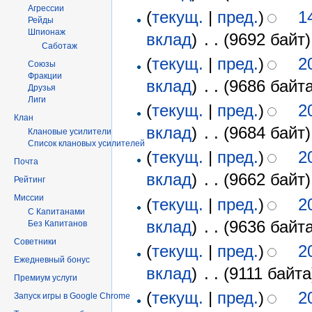
Агрессии
(
текущ.
|
пред.
)
1
Рейды
Шпионаж
вклад
)
‎
. .
(9692 байт)
Саботаж
(
текущ.
|
пред.
)
2
Союзы
Фракции
вклад
)
‎
. .
(9686 байта
Друзья
Лиги
(
текущ.
|
пред.
)
2
Клан
вклад
)
‎
. .
(9684 байт)
Клановые усилители
Список клановых усилителей
(
текущ.
|
пред.
)
2
Почта
вклад
)
‎
. .
(9662 байт)
Рейтинг
Миссии
(
текущ.
|
пред.
)
2
С Капитанами
вклад
)
‎
. .
(9636 байта
Без Капитанов
Советники
(
текущ.
|
пред.
)
2
Ежедневный бонус
вклад
)
‎
. .
(9111 байта
Премиум услуги
(
текущ.
|
пред.
)
2
Запуск игры в Google Chrome