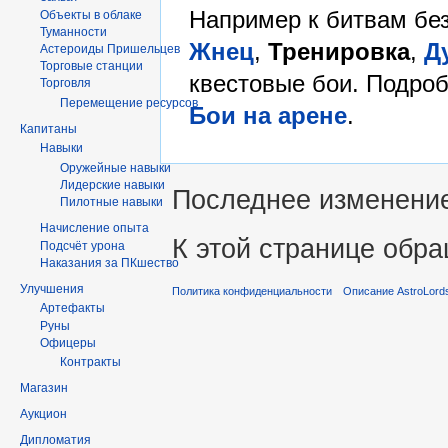
Например к битвам без
Объекты в облаке
Туманности
Жнец
,
Тренировка
,
Д
Астероиды Пришельцев
Торговые станции
квестовые бои. Подроб
Торговля
Перемещение ресурсов
Бои на арене
.
Капитаны
Навыки
Оружейные навыки
Лидерские навыки
Последнее изменение 
Пилотные навыки
Начисление опыта
К этой странице обра
Подсчёт урона
Наказания за ПКшество
Улучшения
Политика конфиденциальности
Описание AstroLord
Артефакты
Руны
Офицеры
Контракты
Магазин
Аукцион
Дипломатия