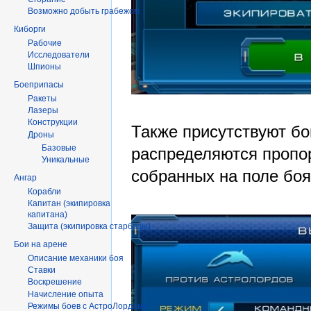
Возможно добыть грабежом
Киборги
Рабочие
Исследователи
Шпионы
Боеприпасы
Ракеты
Лазеры
Конструкции
Также присутствуют бо
Дроны
Базовые
распределяются пропо
Уникальные
собранных на поле боя
Ангар
Корабли
Капитан (экипировка
капитана)
Защита (экипировка старбазы)
Бои на арене
Описание механики боя
Ставки
Воскрешение
Начисление опыта
Режимы боев с АстроЛордами