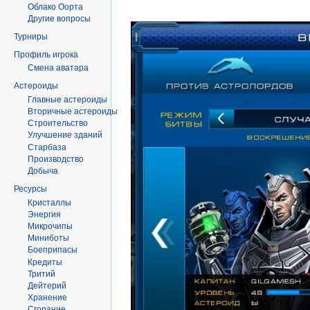
Облако Оорта
Другие вопросы
Турниры
Профиль игрока
Смена аватара
Астероиды
Главные астероиды
Вторичные астероиды
Строительство
Улучшение зданий
Старбаза
Производство
Добыча
Ресурсы
Кристаллы
Энергия
Микрочипы
Миниботы
Боеприпасы
Кредиты
Тритий
Дейтерий
Хранение
Сгорание