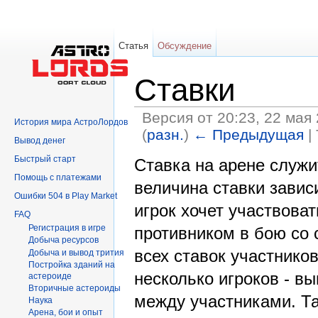
Статья
Обсуждение
Ставки
Версия от 20:23, 22 мая
История мира АстроЛордов
(
разн.
)
← Предыдущая
|
Вывод денег
Перейти к:
навигация
,
поиск
Быстрый старт
Ставка на арене служи
Помощь с платежами
величина ставки завис
Ошибки 504 в Play Market
игрок хочет участвова
FAQ
Регистрация в игре
противником в бою со 
Добыча ресурсов
всех ставок участнико
Добыча и вывод трития
Постройка зданий на
несколько игроков - в
астероиде
Вторичныe астероиды
между участниками. Т
Hаука
Арена, бои и опыт