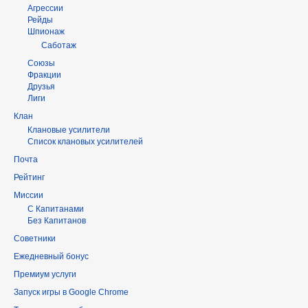
Агрессии
Рейды
Шпионаж
Саботаж
Союзы
Фракции
Друзья
Лиги
Клан
Клановые усилители
Список клановых усилителей
Почта
Рейтинг
Миссии
С Капитанами
Без Капитанов
Советники
Ежедневный бонус
Премиум услуги
Запуск игры в Google Chrome