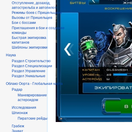
Отступление, дозаход,
автострельба и автопилот
Режимы боев с Пришельцами
Вызовы от Пришельцев
Бои с боссами
Приглашения в бои и создание
команды
Быстрая экипировка
капитанов
Шаблоны экипировки
Наука
Раздел Строительство
Раздел Специализации
Раздел Управление
Раздел Уникальные
Облако Оорта - Глобальная карта
Радар
Маневрирование
астероидом
Исследования
Шпионаж
Пиратские рейды
Грабеж
Захват