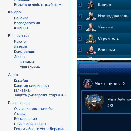
Возможно добыть грабежом
Киборги
Рабочие
Исследователи
Шпионы
Боеприпасы
Ракеты
Лазеры
Конструкции
Дроны
Базовые
Уникальные
Ангар
Корабли
Капитан (экипировка
капитана)
Защита (экипировка старбазы)
Бои на арене
Описание механики боя
Ставки
Воскрешение
Начисление опыта
Режимы боев с АстроЛордами