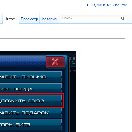
Представиться системе
Читать
Просмотр
История