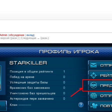
Admin
(
обсуждение
|
вклад
)
 версия (разн.) | Следующая → (разн.)