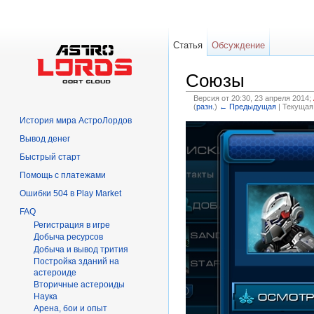
Статья
Обсуждение
Союзы
Версия от 20:30, 23 апреля 2014;
(
разн.
)
← Предыдущая
| Текущая
Перейти к:
навигация
,
поиск
История мира АстроЛордов
Вывод денег
Быстрый старт
Помощь с платежами
Ошибки 504 в Play Market
FAQ
Регистрация в игре
Добыча ресурсов
Добыча и вывод трития
Постройка зданий на
астероиде
Вторичныe астероиды
Hаука
Арена, бои и опыт