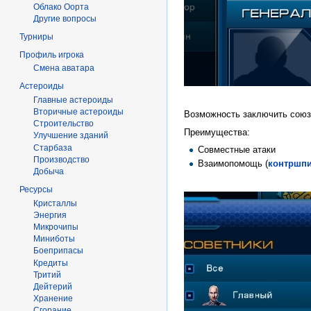
Облако Оорта
Другие вопросы
Турниры
Профиль игрока
Смена аватара
Астероиды
Главные астероиды
Вторичные астероиды
Возможность заключить союз 
Строительство
Преимущества:
Улучшение зданий
Старбаза
Совместные атаки
Производство
Взаимопомощь (
контршп
Добыча
Ресурсы
Кристаллы
Энергия
Микрочипы
Миниботы
Боеприпасы
Кредиты
Тритий
Дейтерий
Хранение
Сгорание