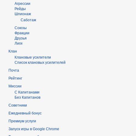
Агрессии
Рейды
Шпионаж
Саботаж
Союзы
Фракции
Друзья
Лиги
Клан
Клановые усилители
Список клановых усилителей
Почта
Рейтинг
Миссии
С Капитанами
Без Капитанов
Советники
Ежедневный бонус
Премиум услуги
Запуск игры в Google Chrome