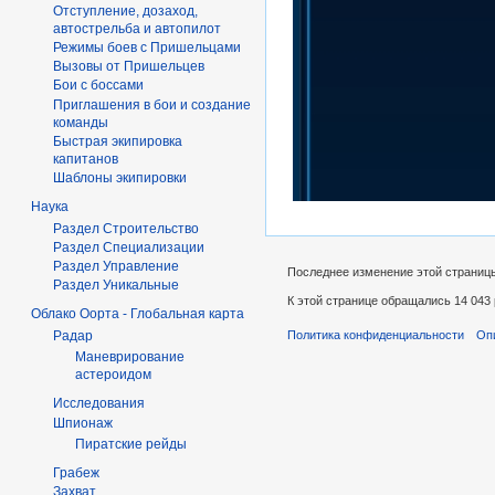
Отступление, дозаход,
автострельба и автопилот
Режимы боев с Пришельцами
Вызовы от Пришельцев
Бои с боссами
Приглашения в бои и создание
команды
Быстрая экипировка
капитанов
Шаблоны экипировки
Наука
Раздел Строительство
Раздел Специализации
Раздел Управление
Последнее изменение этой страницы:
Раздел Уникальные
К этой странице обращались 14 043 
Облако Оорта - Глобальная карта
Политика конфиденциальности
Оп
Радар
Маневрирование
астероидом
Исследования
Шпионаж
Пиратские рейды
Грабеж
Захват