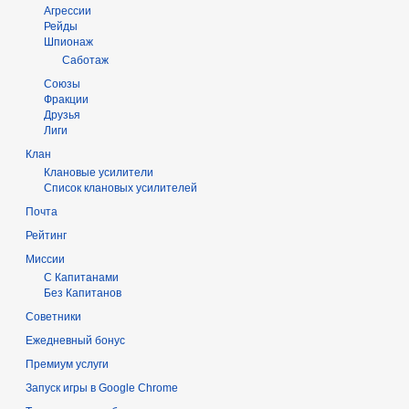
Агрессии
Рейды
Шпионаж
Саботаж
Союзы
Фракции
Друзья
Лиги
Клан
Клановые усилители
Список клановых усилителей
Почта
Рейтинг
Миссии
С Капитанами
Без Капитанов
Советники
Ежедневный бонус
Премиум услуги
Запуск игры в Google Chrome