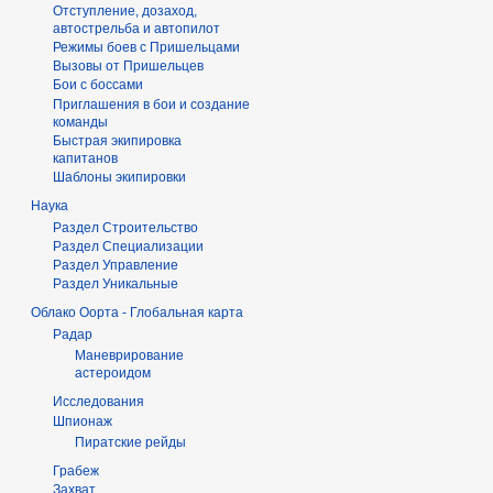
Отступление, дозаход,
автострельба и автопилот
Режимы боев с Пришельцами
Вызовы от Пришельцев
Бои с боссами
Приглашения в бои и создание
команды
Быстрая экипировка
капитанов
Шаблоны экипировки
Наука
Раздел Строительство
Раздел Специализации
Раздел Управление
Раздел Уникальные
Облако Оорта - Глобальная карта
Радар
Маневрирование
астероидом
Исследования
Шпионаж
Пиратские рейды
Грабеж
Захват