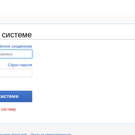
 системе
ённое соединение
Сброс пароля
 систему
исание AstroLords
Отказ от ответственности