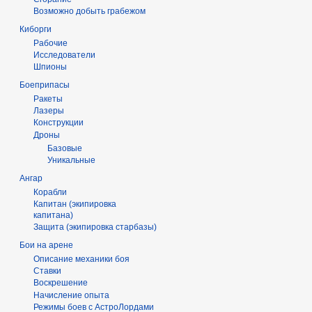
Возможно добыть грабежом
Киборги
Рабочие
Исследователи
Шпионы
Боеприпасы
Ракеты
Лазеры
Конструкции
Дроны
Базовые
Уникальные
Ангар
Корабли
Капитан (экипировка
капитана)
Защита (экипировка старбазы)
Бои на арене
Описание механики боя
Ставки
Воскрешение
Начисление опыта
Режимы боев с АстроЛордами