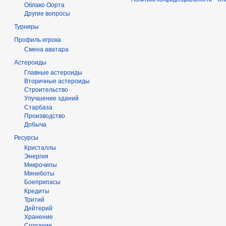
Облако Оорта
Другие вопросы
Турниры
Профиль игрока
Смена аватара
Астероиды
Главные астероиды
Вторичные астероиды
Строительство
Улучшение зданий
Старбаза
Производство
Добыча
Ресурсы
Кристаллы
Энергия
Микрочипы
Миниботы
Боеприпасы
Кредиты
Тритий
Дейтерий
Хранение
Сгорание