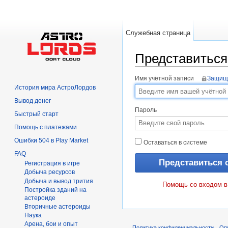
Служебная страница
Представиться
Перейти к:
навигация
,
поиск
Имя учётной записи
Защищ
История мира АстроЛордов
Вывод денег
Пароль
Быстрый старт
Помощь с платежами
Ошибки 504 в Play Market
Оставаться в системе
FAQ
Регистрация в игре
Добыча ресурсов
Добыча и вывод трития
Помощь со входом в
Постройка зданий на
астероиде
Вторичныe астероиды
Hаука
Арена, бои и опыт
Политика конфиденциальности
Оп