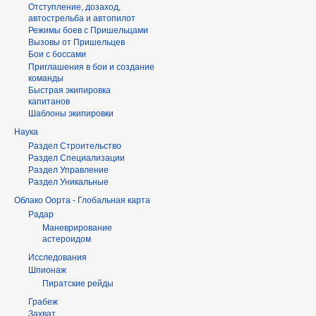
Отступление, дозаход,
автострельба и автопилот
Режимы боев с Пришельцами
Вызовы от Пришельцев
Бои с боссами
Приглашения в бои и создание
команды
Быстрая экипировка
капитанов
Шаблоны экипировки
Наука
Раздел Строительство
Раздел Специализации
Раздел Управление
Раздел Уникальные
Облако Оорта - Глобальная карта
Радар
Маневрирование
астероидом
Исследования
Шпионаж
Пиратские рейды
Грабеж
Захват