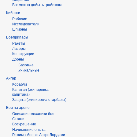
Возможно добыть грабежом
Киборги
Рабочие
Исследователи
Шпионы
Боеприпасы
Ракеты
Лазеры
Конструкции
Дроны
Базовые
Уникальные
Ангар
Корабли
Капитан (экипировка
капитана)
Защита (экипировка старбазы)
Бои на арене
Описание механики боя
Ставки
Воскрешение
Начисление опыта
Режимы боев с АстроЛордами