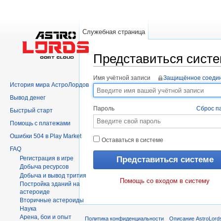
Служебная страница
Представиться сист
Перейти к:
навигация
,
поиск
Имя учётной записи
Защищённое соеди
История мира АстроЛордов
Вывод денег
Пароль
Сброс п
Быстрый старт
Помощь с платежами
Ошибки 504 в Play Market
Оставаться в системе
FAQ
Регистрация в игре
Добыча ресурсов
Добыча и вывод трития
Помощь со входом в систему
Постройка зданий на
астероиде
Вторичныe астероиды
Hаука
Арена, бои и опыт
Политика конфиденциальности
Описание AstroLord