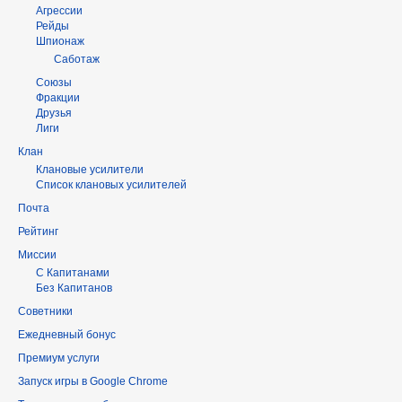
Агрессии
Рейды
Шпионаж
Саботаж
Союзы
Фракции
Друзья
Лиги
Клан
Клановые усилители
Список клановых усилителей
Почта
Рейтинг
Миссии
С Капитанами
Без Капитанов
Советники
Ежедневный бонус
Премиум услуги
Запуск игры в Google Chrome