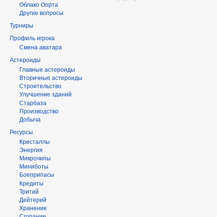
Облако Оорта
Другие вопросы
Турниры
Профиль игрока
Смена аватара
Астероиды
Главные астероиды
Вторичные астероиды
Строительство
Улучшение зданий
Старбаза
Производство
Добыча
Ресурсы
Кристаллы
Энергия
Микрочипы
Миниботы
Боеприпасы
Кредиты
Тритий
Дейтерий
Хранение
Сгорание