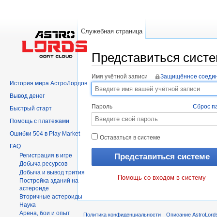
Служебная страница
Представиться сист
Перейти к:
навигация
,
поиск
Имя учётной записи
Защищённое соеди
История мира АстроЛордов
Вывод денег
Пароль
Сброс п
Быстрый старт
Помощь с платежами
Ошибки 504 в Play Market
Оставаться в системе
FAQ
Регистрация в игре
Добыча ресурсов
Добыча и вывод трития
Помощь со входом в систему
Постройка зданий на
астероиде
Вторичныe астероиды
Hаука
Арена, бои и опыт
Политика конфиденциальности
Описание AstroLord