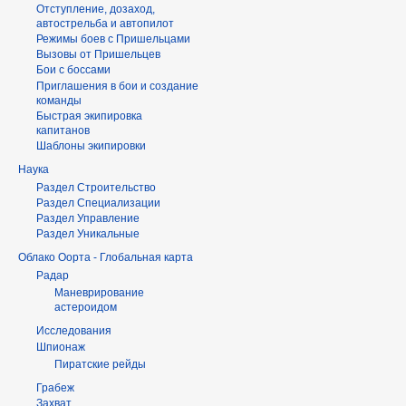
Отступление, дозаход,
автострельба и автопилот
Режимы боев с Пришельцами
Вызовы от Пришельцев
Бои с боссами
Приглашения в бои и создание
команды
Быстрая экипировка
капитанов
Шаблоны экипировки
Наука
Раздел Строительство
Раздел Специализации
Раздел Управление
Раздел Уникальные
Облако Оорта - Глобальная карта
Радар
Маневрирование
астероидом
Исследования
Шпионаж
Пиратские рейды
Грабеж
Захват