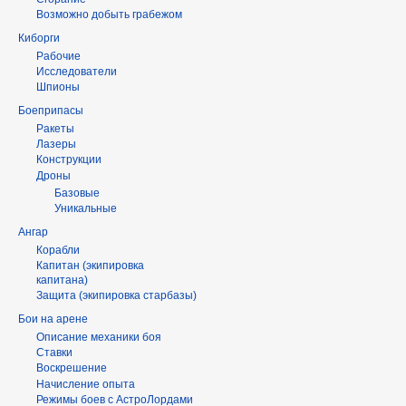
Возможно добыть грабежом
Киборги
Рабочие
Исследователи
Шпионы
Боеприпасы
Ракеты
Лазеры
Конструкции
Дроны
Базовые
Уникальные
Ангар
Корабли
Капитан (экипировка
капитана)
Защита (экипировка старбазы)
Бои на арене
Описание механики боя
Ставки
Воскрешение
Начисление опыта
Режимы боев с АстроЛордами