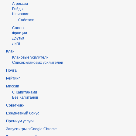
Агрессии
Рейды
Шпионаж
Саботаж
Союзы
Фракции
Друзья
Лиги
Клан
Клановые усилители
Список клановых усилителей
Почта
Рейтинг
Миссии
С Капитанами
Без Капитанов
Советники
Ежедневный бонус
Премиум услуги
Запуск игры в Google Chrome