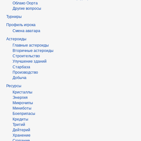
Облако Оорта
Другие вопросы
Турниры
Профиль игрока
Смена аватара
Астероиды
Главные астероиды
Вторичные астероиды
Строительство
Улучшение зданий
Старбаза
Производство
Добыча
Ресурсы
Кристаллы
Энергия
Микрочипы
Миниботы
Боеприпасы
Кредиты
Тритий
Дейтерий
Хранение
Сгорание