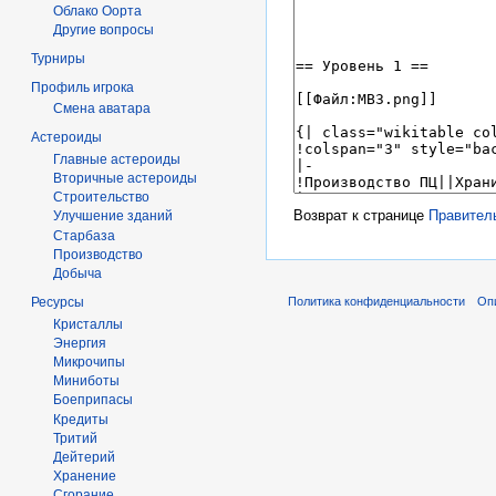
Облако Оорта
Другие вопросы
Турниры
Профиль игрока
Смена аватара
Астероиды
Главные астероиды
Вторичные астероиды
Строительство
Возврат к странице
Правител
Улучшение зданий
Старбаза
Производство
Добыча
Политика конфиденциальности
Оп
Ресурсы
Кристаллы
Энергия
Микрочипы
Миниботы
Боеприпасы
Кредиты
Тритий
Дейтерий
Хранение
Сгорание