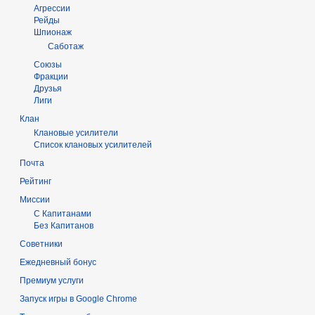
Агрессии
Рейды
Шпионаж
Саботаж
Союзы
Фракции
Друзья
Лиги
Клан
Клановые усилители
Список клановых усилителей
Почта
Рейтинг
Миссии
С Капитанами
Без Капитанов
Советники
Ежедневный бонус
Премиум услуги
Запуск игры в Google Chrome