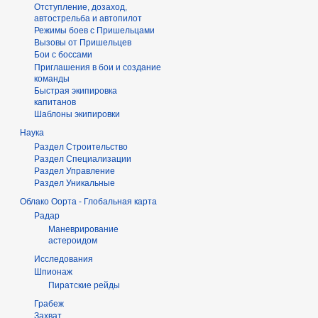
Отступление, дозаход,
автострельба и автопилот
Режимы боев с Пришельцами
Вызовы от Пришельцев
Бои с боссами
Приглашения в бои и создание
команды
Быстрая экипировка
капитанов
Шаблоны экипировки
Наука
Раздел Строительство
Раздел Специализации
Раздел Управление
Раздел Уникальные
Облако Оорта - Глобальная карта
Радар
Маневрирование
астероидом
Исследования
Шпионаж
Пиратские рейды
Грабеж
Захват