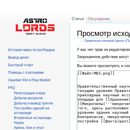
Статья
Обсуждение
Просмотр исхо
←
Правительственный Центр (П
Перейти к:
навигация
,
поиск
У вас нет прав на редактиро
История мира АстроЛордов
Запрошенное действие могут 
Вывод денег
Быстрый старт
Вы можете просмотреть и ско
Помощь с платежами
Ошибки 504 в Play Market
FAQ
Регистрация в игре
Добыча ресурсов
Добыча и вывод трития
Постройка зданий на
астероиде
Вторичныe астероиды
Hаука
Арена, бои и опыт