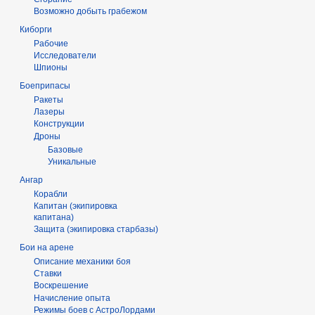
Возможно добыть грабежом
Киборги
Рабочие
Исследователи
Шпионы
Боеприпасы
Ракеты
Лазеры
Конструкции
Дроны
Базовые
Уникальные
Ангар
Корабли
Капитан (экипировка
капитана)
Защита (экипировка старбазы)
Бои на арене
Описание механики боя
Ставки
Воскрешение
Начисление опыта
Режимы боев с АстроЛордами