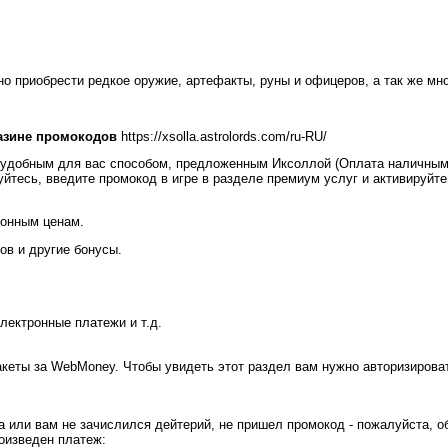
о приобрести редкое оружие, артефакты, руны и офицеров, а так же мн
азине промокодов
https://xsolla.astrolords.com/ru-RU/
ет удобным для вас способом, предложенным Иксоллой (Оплата наличным
уйтесь, введите промокод в игре в разделе премиум услуг и активируйте
ионным ценам.
ов и другие бонусы.
лектронные платежи и т.д.
акеты за WebMoney. Чтобы увидеть этот раздел вам нужно авторизирова
а или вам не зачислился дейтерий, не пришел промокод - пожалуйста, о
оизведен платеж: