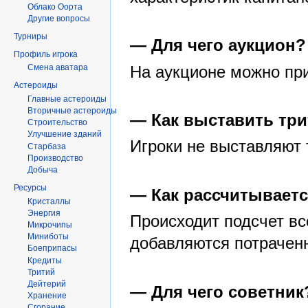
Облако Оорта
Другие вопросы
Турниры
— Для чего аукцион?
Профиль игрока
На аукционе можно при
Смена аватара
Астероиды
Главные астероиды
Вторичные астероиды
— Как выставить три
Строительство
Улучшение зданий
Игроки не выставляют 
Старбаза
Производство
Добыча
Ресурсы
— Как рассчитываетс
Кристаллы
Энергия
Происходит подсчет вс
Микрочипы
Миниботы
добавляются потраченн
Боеприпасы
Кредиты
Тритий
Дейтерий
— Для чего советник
Хранение
Сгорание