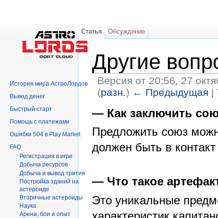
Статья
Обсуждение
Другие вопр
Версия от 20:56, 27 окт
История мира АстроЛордов
(
разн.
)
← Предыдущая
|
Вывод денег
Перейти к:
навигация
,
поиск
Быстрый старт
— Как заключить со
Помощь с платежами
Предложить союз можно
Ошибки 504 в Play Market
должен быть в контакт
FAQ
Регистрация в игре
Добыча ресурсов
Добыча и вывод трития
— Что такое артефак
Постройка зданий на
астероиде
Это уникальные предм
Вторичныe астероиды
Hаука
характеристик капитан
Арена, бои и опыт