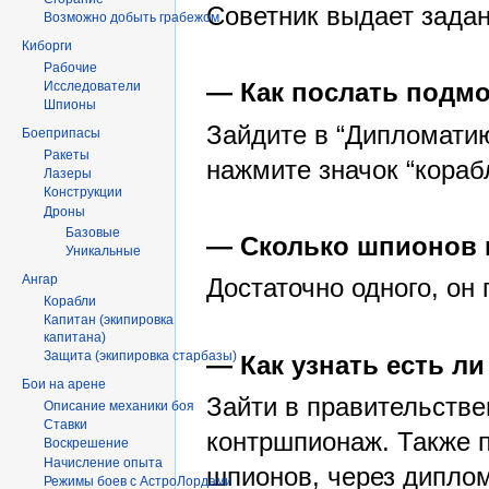
Советник выдает задан
Возможно добыть грабежом
Киборги
Рабочие
— Как послать подмо
Исследователи
Шпионы
Зайдите в “Дипломатию
Боеприпасы
Ракеты
нажмите значок “кораб
Лазеры
Конструкции
Дроны
Базовые
— Сколько шпионов 
Уникальные
Ангар
Достаточно одного, он 
Корабли
Капитан (экипировка
капитана)
Защита (экипировка старбазы)
— Как узнать есть л
Бои на арене
Зайти в правительстве
Описание механики боя
Ставки
контршпионаж. Также 
Воскрешение
Начисление опыта
шпионов, через дипло
Режимы боев с АстроЛордами