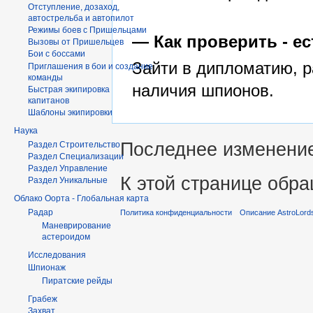
Отступление, дозаход,
автострельба и автопилот
Режимы боев с Пришельцами
— Как проверить - е
Вызовы от Пришельцев
Бои с боссами
Зайти в дипломатию, р
Приглашения в бои и создание
команды
наличия шпионов.
Быстрая экипировка
капитанов
Шаблоны экипировки
Наука
Последнее изменение 
Раздел Строительство
Раздел Специализации
Раздел Управление
К этой странице обра
Раздел Уникальные
Облако Оорта - Глобальная карта
Радар
Политика конфиденциальности
Описание AstroLord
Маневрирование
астероидом
Исследования
Шпионаж
Пиратские рейды
Грабеж
Захват