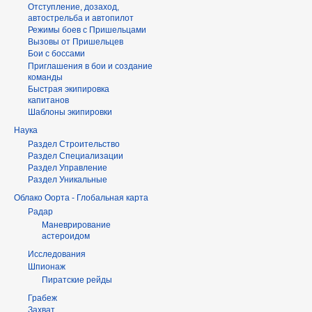
Отступление, дозаход,
автострельба и автопилот
Режимы боев с Пришельцами
Вызовы от Пришельцев
Бои с боссами
Приглашения в бои и создание
команды
Быстрая экипировка
капитанов
Шаблоны экипировки
Наука
Раздел Строительство
Раздел Специализации
Раздел Управление
Раздел Уникальные
Облако Оорта - Глобальная карта
Радар
Маневрирование
астероидом
Исследования
Шпионаж
Пиратские рейды
Грабеж
Захват