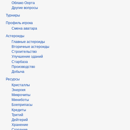
Облако Оорта
Другие вопросы
Турниры
Профиль игрока
Смена аватара
Астероиды
Главные астероиды
Вторичные астероиды
Строительство
Улучшение зданий
Старбаза
Производство
Добыча
Ресурсы
Кристаллы
Энергия
Микрочипы
Миниботы
Боеприпасы
Кредиты
Тритий
Дейтерий
Хранение
Сгорание