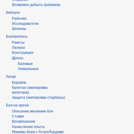
Возможно добыть грабежом
Киборги
Рабочие
Исследователи
Шпионы
Боеприпасы
Ракеты
Лазеры
Конструкции
Дроны
Базовые
Уникальные
Ангар
Корабли
Капитан (экипировка
капитана)
Защита (экипировка старбазы)
Бои на арене
Описание механики боя
Ставки
Воскрешение
Начисление опыта
Режимы боев с АстроЛордами