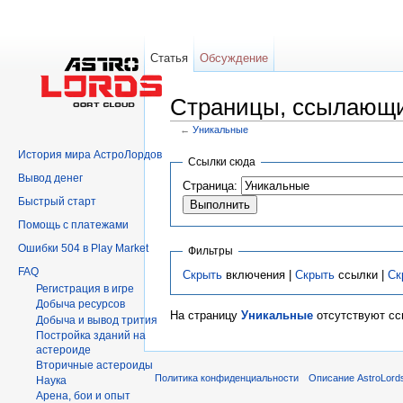
Статья
Обсуждение
Страницы, ссылающи
←
Уникальные
Перейти к:
навигация
,
поиск
История мира АстроЛордов
Ссылки сюда
Вывод денег
Страница:
Быстрый старт
Помощь с платежами
Ошибки 504 в Play Market
Фильтры
FAQ
Скрыть
включения |
Скрыть
ссылки |
Ск
Регистрация в игре
Добыча ресурсов
На страницу
Уникальные
отсутствуют ссы
Добыча и вывод трития
Постройка зданий на
астероиде
Вторичныe астероиды
Политика конфиденциальности
Описание AstroLord
Hаука
Арена, бои и опыт