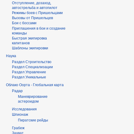
Отступление, дозаход,
автострельба и автопилот
Режимы боев с Пришельцами
Вызовы от Пришельцев
Бои с боссами
Приглашения в бои и создание
команды
Быстрая экипировка
капитанов
Шаблоны экипировки
Наука
Раздел Строительство
Раздел Специализации
Раздел Управление
Раздел Уникальные
Облако Оорта - Глобальная карта
Радар
Маневрирование
астероидом
Исследования
Шпионаж
Пиратские рейды
Грабеж
Захват