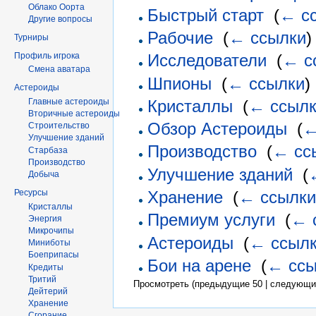
Облако Оорта
Быстрый старт
‎
(
← с
Другие вопросы
Рабочие
‎
(
← ссылки
)
Турниры
Профиль игрока
Исследователи
‎
(
← с
Смена аватара
Шпионы
‎
(
← ссылки
)
Астероиды
Главные астероиды
Кристаллы
‎
(
← ссыл
Вторичные астероиды
Обзор Астероиды
‎
(
←
Строительство
Улучшение зданий
Производство
‎
(
← сс
Старбаза
Производство
Улучшение зданий
‎
(
Добыча
Хранение
‎
(
← ссылк
Ресурсы
Кристаллы
Премиум услуги
‎
(
← 
Энергия
Микрочипы
Астероиды
‎
(
← ссыл
Миниботы
Боеприпасы
Бои на арене
‎
(
← ссы
Кредиты
Тритий
Просмотреть (предыдущие 50 | следующие
Дейтерий
Хранение
Сгорание