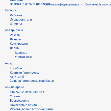
Возможно добыть грабежом
Политика конфиденциальности
Описание AstroLord
Киборги
Рабочие
Исследователи
Шпионы
Боеприпасы
Ракеты
Лазеры
Конструкции
Дроны
Базовые
Уникальные
Ангар
Корабли
Капитан (экипировка
капитана)
Защита (экипировка старбазы)
Бои на арене
Описание механики боя
Ставки
Воскрешение
Начисление опыта
Режимы боев с АстроЛордами