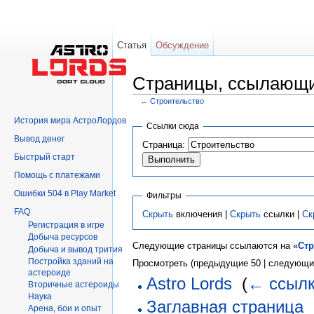
Статья
Обсуждение
Страницы, ссылающи
←
Строительство
Перейти к:
навигация
,
поиск
История мира АстроЛордов
Ссылки сюда
Вывод денег
Страница:
Быстрый старт
Помощь с платежами
Ошибки 504 в Play Market
Фильтры
FAQ
Скрыть
включения |
Скрыть
ссылки |
Ск
Регистрация в игре
Добыча ресурсов
Следующие страницы ссылаются на «
Стр
Добыча и вывод трития
Постройка зданий на
Просмотреть (предыдущие 50 | следующие
астероиде
Astro Lords
‎
(
← ссыл
Вторичныe астероиды
Hаука
Заглавная страница
‎
Арена, бои и опыт