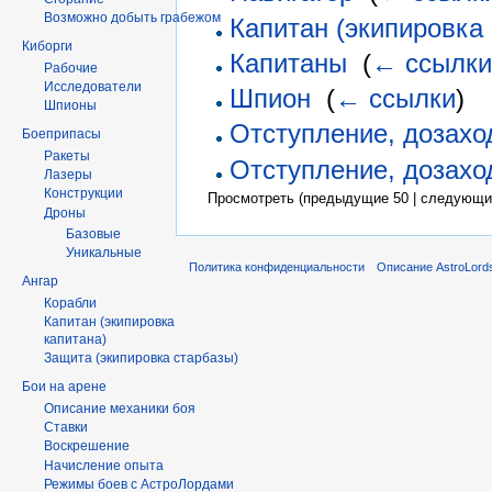
Возможно добыть грабежом
Капитан (экипировка
Киборги
Капитаны
‎
(
← ссылк
Рабочие
Исследователи
Шпион
‎
(
← ссылки
)
Шпионы
Отступление, дозахо
Боеприпасы
Ракеты
Отступление, дозахо
Лазеры
Конструкции
Просмотреть (предыдущие 50 | следующие
Дроны
Базовые
Уникальные
Политика конфиденциальности
Описание AstroLord
Ангар
Корабли
Капитан (экипировка
капитана)
Защита (экипировка старбазы)
Бои на арене
Описание механики боя
Ставки
Воскрешение
Начисление опыта
Режимы боев с АстроЛордами