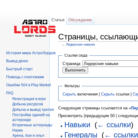
Статья
Обсуждение
Страницы, ссылающи
←
Лидерские навыки
Перейти к:
навигация
,
поиск
История мира АстроЛордов
Ссылки сюда
Вывод денег
Страница:
Быстрый старт
Помощь с платежами
Ошибки 504 в Play Market
Фильтры
FAQ
Скрыть
включения |
Скрыть
ссылки |
Ск
Регистрация в игре
Добыча ресурсов
Следующие страницы ссылаются на «
Лид
Добыча и вывод трития
Постройка зданий на
Просмотреть (предыдущие 50 | следующие
астероиде
Навыки
‎
(
← ссылки
)
Вторичныe астероиды
Hаука
Генералы
‎
(
← ссылк
Арена, бои и опыт