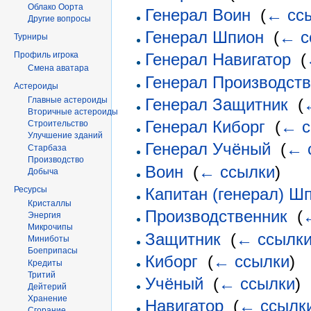
Облако Оорта
Генерал Воин
‎
(
← сс
Другие вопросы
Генерал Шпион
‎
(
← с
Турниры
Профиль игрока
Генерал Навигатор
‎
(
Смена аватара
Генерал Производст
Астероиды
Главные астероиды
Генерал Защитник
‎
(
Вторичные астероиды
Генерал Киборг
‎
(
← с
Строительство
Улучшение зданий
Генерал Учёный
‎
(
← 
Старбаза
Производство
Воин
‎
(
← ссылки
)
Добыча
Капитан (генерал) Ш
Ресурсы
Кристаллы
Производственник
‎
(
Энергия
Микрочипы
Защитник
‎
(
← ссылк
Миниботы
Боеприпасы
Киборг
‎
(
← ссылки
)
Кредиты
Тритий
Учёный
‎
(
← ссылки
)
Дейтерий
Хранение
Навигатор
‎
(
← ссылк
Сгорание