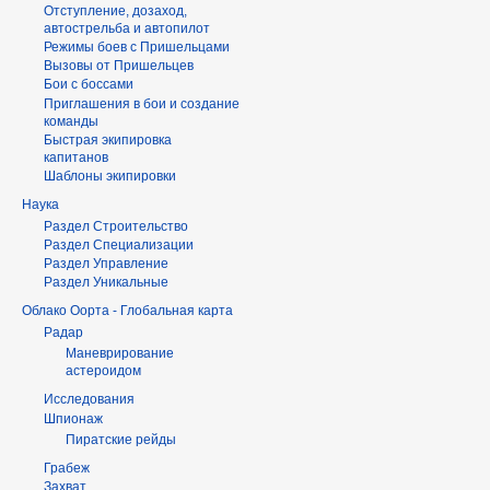
Отступление, дозаход,
автострельба и автопилот
Режимы боев с Пришельцами
Вызовы от Пришельцев
Бои с боссами
Приглашения в бои и создание
команды
Быстрая экипировка
капитанов
Шаблоны экипировки
Наука
Раздел Строительство
Раздел Специализации
Раздел Управление
Раздел Уникальные
Облако Оорта - Глобальная карта
Радар
Маневрирование
астероидом
Исследования
Шпионаж
Пиратские рейды
Грабеж
Захват