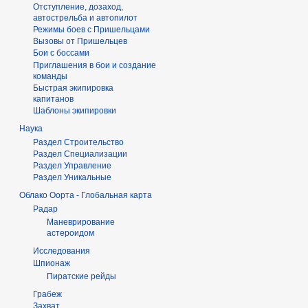
Отступление, дозаход,
автострельба и автопилот
Режимы боев с Пришельцами
Вызовы от Пришельцев
Бои с боссами
Приглашения в бои и создание
команды
Быстрая экипировка
капитанов
Шаблоны экипировки
Наука
Раздел Строительство
Раздел Специализации
Раздел Управление
Раздел Уникальные
Облако Оорта - Глобальная карта
Радар
Маневрирование
астероидом
Исследования
Шпионаж
Пиратские рейды
Грабеж
Захват