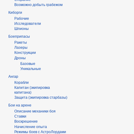
Возможно добыть грабежом
Киборги
Рабочие
Исследователи
Шпионы
Боеприпасы
Ракеты
Лазеры
Конструкции
Дроны
Базовые
Уникальные
Ангар
Корабли
Капитан (экипировка
капитана)
Защита (экипировка старбазы)
Бои на арене
Описание механики боя
Ставки
Воскрешение
Начисление опыта
Режимы боев с АстроЛордами