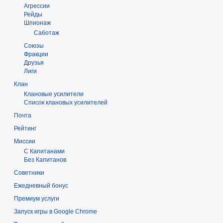
Агрессии
Рейды
Шпионаж
Саботаж
Союзы
Фракции
Друзья
Лиги
Клан
Клановые усилители
Список клановых усилителей
Почта
Рейтинг
Миссии
С Капитанами
Без Капитанов
Советники
Ежедневный бонус
Премиум услуги
Запуск игры в Google Chrome