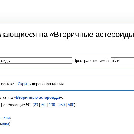
лающиеся на «Вторичные астероид
Пространство имён:
ссылки |
Скрыть
перенаправления
тся на «
Вторичные астероиды
»:
| следующие 50) (
20
|
50
|
100
|
250
|
500
)
сылки
)
ылки
)