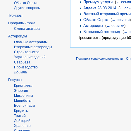
Премиум услуги
‎
(
← ссыл
Облако Оорта
Апдейт 28.03.2014
‎
(
← ссы
Другие вопросы
Элитный вторичный преми
Турниры
Облако Оорта
‎
(
← ссылки
)
Профиль игрока
Астероиды
‎
(
← ссылки
)
Смена аватара
Вторичный астероид
‎
(
← с
Астероиды
Просмотреть (предыдущие 50 
Главные астероиды
Вторичные астероиды
Строительство
Улучшение зданий
Политика конфиденциальности
Оп
Старбаза
Производство
Добыча
Ресурсы
Кристаллы
Энергия
Микрочипы
Миниботы
Боеприпасы
Кредиты
Тритий
Дейтерий
Хранение
Сгорание