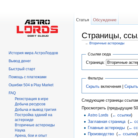
Статья
Обсуждение
Страницы, ссы
←
Вторичные астероиды
Перейти к:
навигация
,
поиск
История мира АстроЛордов
Ссылки сюда
Вывод денег
Страница:
Быстрый старт
Помощь с платежами
Фильтры
Ошибки 504 в Play Market
Скрыть
включения |
Скрыть
FAQ
Регистрация в игре
Следующие страницы ссылаю
Добыча ресурсов
Просмотреть (предыдущие 50 
Добыча и вывод трития
Постройка зданий на
Astro Lords
‎
(
← ссылки
)
астероиде
Заглавная страница
‎
(
← с
Вторичныe астероиды
Главные астероиды
‎
(
← сс
Hаука
Производство
‎
(
← ссылки
)
Арена, бои и опыт