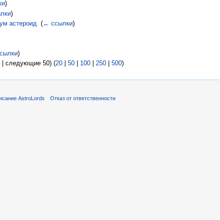
ки
)
лки
)
ум астероид
‎
(
← ссылки
)
сылки
)
| следующие 50) (
20
|
50
|
100
|
250
|
500
)
исание AstroLords
Отказ от ответственности